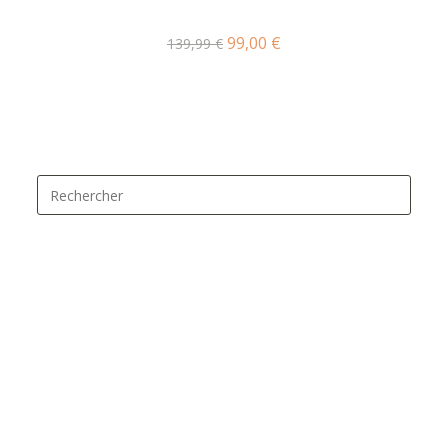
99,00
€
139,99
€