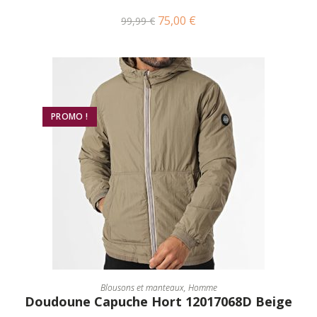
75,00
€
99,99
€
PROMO !
CHOIX DES OPTIONS
Blousons et manteaux
,
Homme
Doudoune Capuche Hort 12017068D Beige