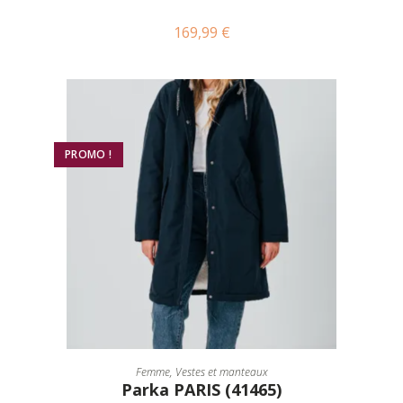
169,99
€
PROMO !
CHOIX DES OPTIONS
Femme
,
Vestes et manteaux
Parka PARIS (41465)