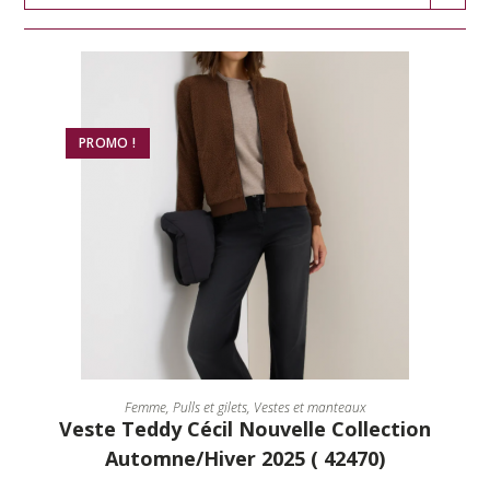
PROMO !
CHOIX DES OPTIONS
Femme
,
Pulls et gilets
,
Vestes et manteaux
Veste Teddy Cécil Nouvelle Collection
Automne/Hiver 2025 ( 42470)