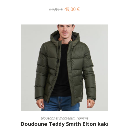
49,00
€
69,99
€
CHOIX DES OPTIONS
Blousons et manteaux
,
Homme
Doudoune Teddy Smith Elton kaki