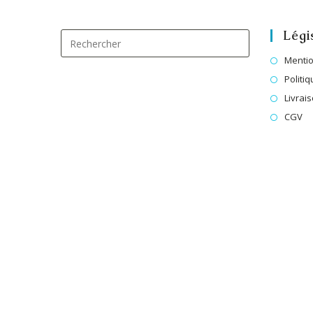
Légi
Mentio
Politiq
Livrai
CGV