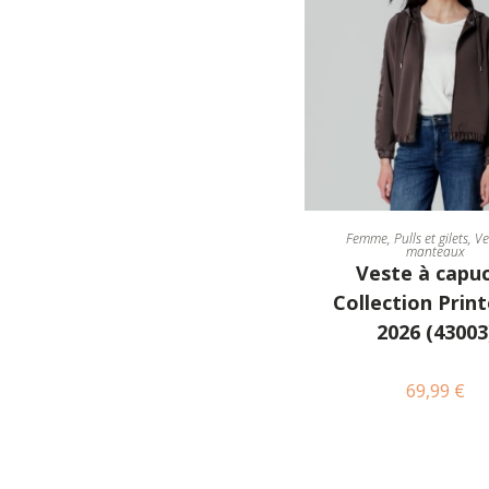
CHOIX DES OPTI
Femme
,
Pulls et gilets
,
Ve
manteaux
Veste à capu
Collection Prin
2026 (43003
69,99
€