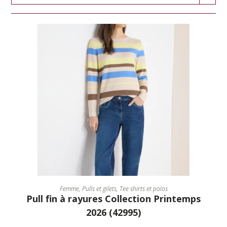
CHOIX DES OPTIONS
Femme
,
Pulls et gilets
,
Tee shirts et polos
Pull fin à rayures Collection Printemps
2026 (42995)