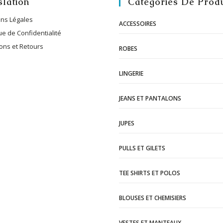
slation
Catégories De Produ
ns Légales
ACCESSOIRES
ue de Confidentialité
sons et Retours
ROBES
LINGERIE
JEANS ET PANTALONS
JUPES
PULLS ET GILETS
TEE SHIRTS ET POLOS
BLOUSES ET CHEMISIERS
VESTES ET MANTEAUX