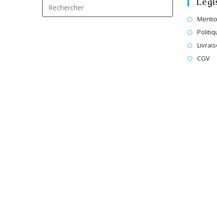
Légi
Mentio
Politiq
Livrai
CGV