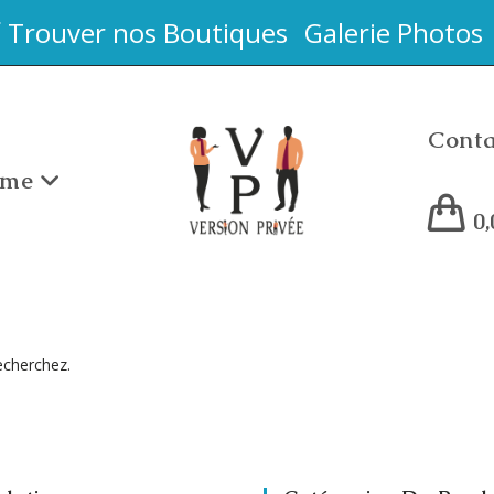
Trouver nos Boutiques
Galerie Photos
Conta
me
0
echerchez.