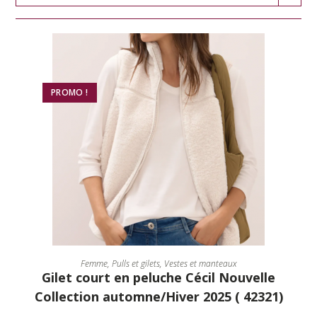
PROMO !
CHOIX DES OPTIONS
Femme
,
Pulls et gilets
,
Vestes et manteaux
Gilet court en peluche Cécil Nouvelle
Collection automne/Hiver 2025 ( 42321)