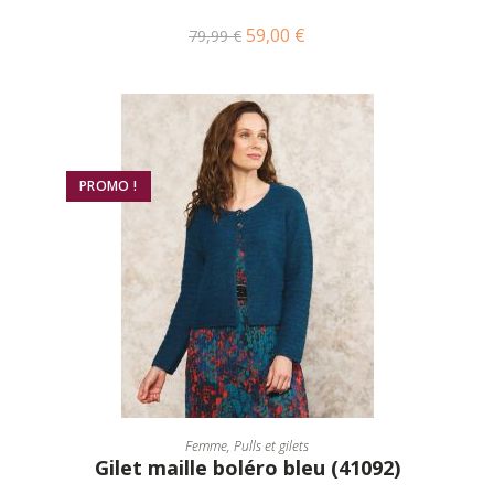
59,00
€
79,99
€
PROMO !
CHOIX DES OPTIONS
Femme
,
Pulls et gilets
Gilet maille boléro bleu (41092)