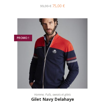
75,00
€
99,99
€
PROMO !
CHOIX DES OPTIONS
Homme
,
Pulls, sweats et gilets
Gilet Navy Delahaye