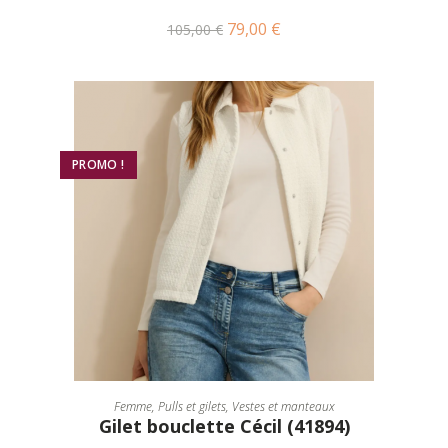
79,00
€
105,00
€
PROMO !
CHOIX DES OPTIONS
Femme
,
Pulls et gilets
,
Vestes et manteaux
Gilet bouclette Cécil (41894)