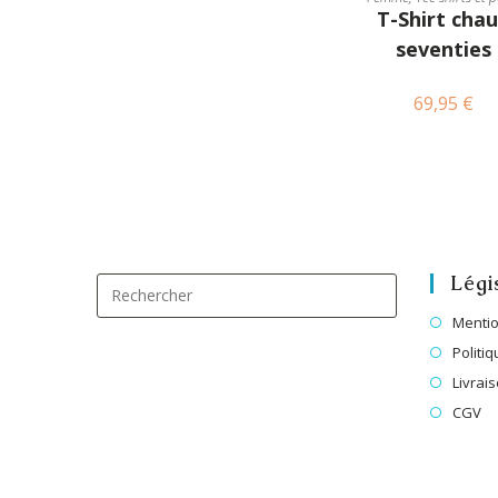
T-Shirt cha
seventies
69,95
€
Légi
Mentio
Politiq
Livrai
CGV