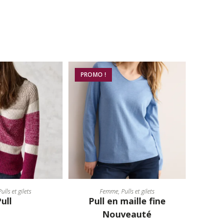
PROMO !
ES OPTIONS
CHOIX DES OPTIONS
Pulls et gilets
Femme
,
Pulls et gilets
ull
Pull en maille fine
Nouveauté