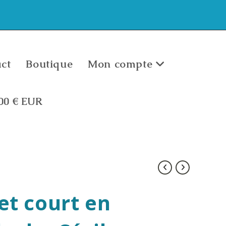
ct
Boutique
Mon compte
,00
€
EUR
let court en