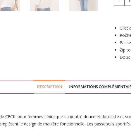
-
A
l
t
Gilet
e
Poche
r
Passep
n
Zip to
a
Doux 
t
i
v
e
DESCRIPTION
INFORMATIONS COMPLÉMENTAI
:
 de CECIL pour femmes séduit par sa qualité douce et douillette et son
omplètent le design de manière fonctionnelle. Les passepoils sportif