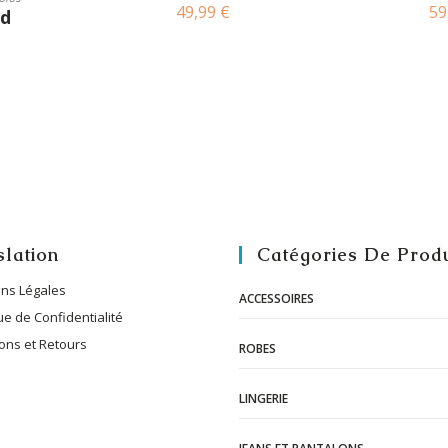
49,99
€
59
ud
slation
Catégories De Produ
ns Légales
ACCESSOIRES
ue de Confidentialité
sons et Retours
ROBES
LINGERIE