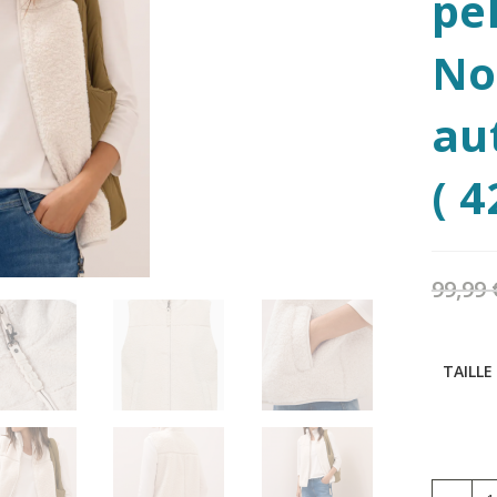
pe
No
au
( 
99,99
TAILLE