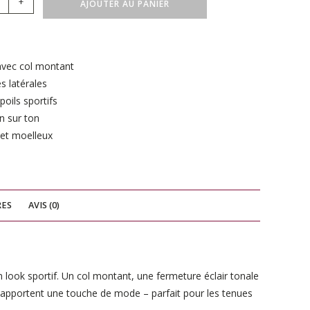
+
AJOUTER AU PANIER
 avec col montant
s latérales
oils sportifs
n sur ton
et moelleux
RES
AVIS (0)
 look sportif. Un col montant, une fermeture éclair tonale
s apportent une touche de mode – parfait pour les tenues