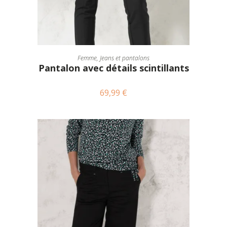
CHOIX DES OPTIONS
Femme
,
Jeans et pantalons
Pantalon avec détails scintillants
69,99
€