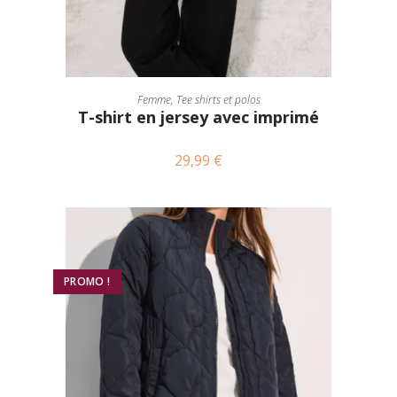
CHOIX DES OPTIONS
Femme
,
Tee shirts et polos
T-shirt en jersey avec imprimé
29,99
€
PROMO !