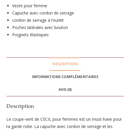
t
Veste pour femme
e
Capuche avec cordon de serrage
r
cordon de serrage à l’ourlet
n
Poches latérales avec bouton
a
Poignets élastiques
t
i
v
e
DESCRIPTION
:
INFORMATIONS COMPLÉMENTAIRES
AVIS (0)
Description
Le coupe-vent de CECIL pour femmes est un must-have pour
ta garde-robe. La capuche avec cordon de serrage et les