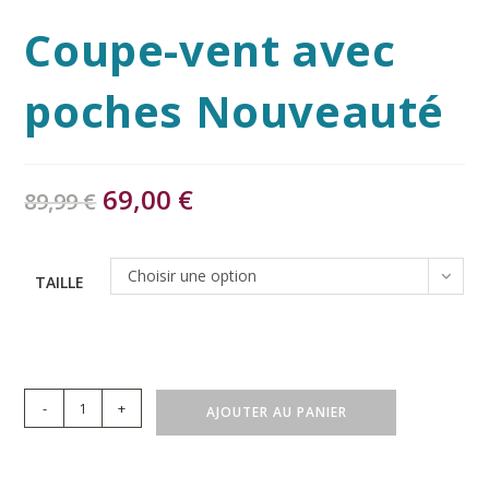
Coupe-vent avec
poches Nouveauté
69,00
€
89,99
€
Choisir une option
TAILLE
-
+
AJOUTER AU PANIER
A
l