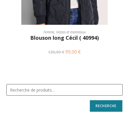
CHOIX DES OPTIONS
Femme
,
Vestes et manteaux
Blouson long Cécil ( 40994)
99,00
€
139,99
€
RECHERCHE