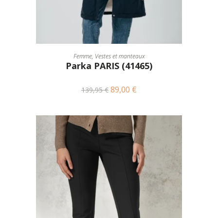
CHOIX DES OPTIONS
Femme
,
Vestes et manteaux
Parka PARIS (41465)
89,00
€
139,95
€