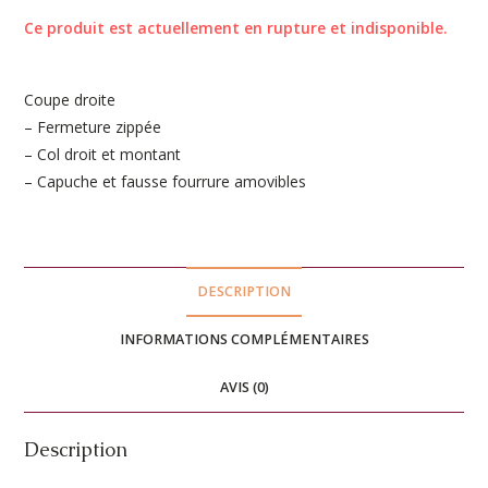
Ce produit est actuellement en rupture et indisponible.
A
l
Coupe droite
t
– Fermeture zippée
e
– Col droit et montant
r
– Capuche et fausse fourrure amovibles
n
a
t
i
DESCRIPTION
v
e
INFORMATIONS COMPLÉMENTAIRES
:
AVIS (0)
Description