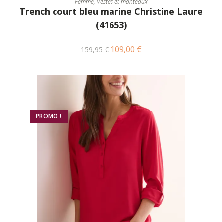
Femme
,
Vestes et manteaux
Trench court bleu marine Christine Laure
(41653)
109,00
€
159,95
€
PROMO !