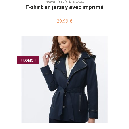
Femme
,
Tee shirts et polos
T-shirt en jersey avec imprimé
29,99
€
PROMO !
CHOIX DES OPTIONS