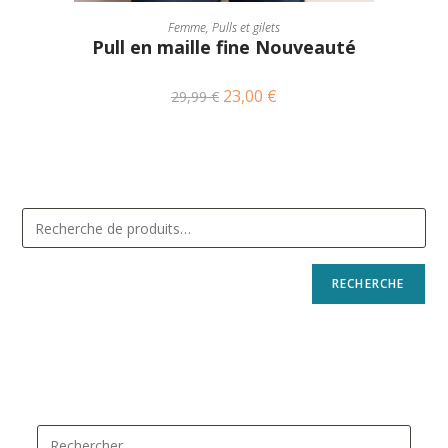
CHOIX DES OPTIONS
Femme
,
Pulls et gilets
Pull en maille fine Nouveauté
23,00
€
29,99
€
RECHERCHE