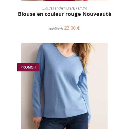
CHOIX DES OPTIONS
Blouses et chemisiers
,
Femme
Blouse en couleur rouge Nouveauté
23,00
€
29,99
€
PROMO !