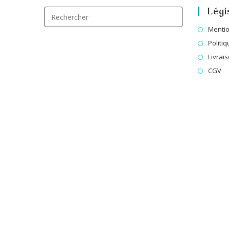
Légi
Mentio
Politiq
Livrai
CGV