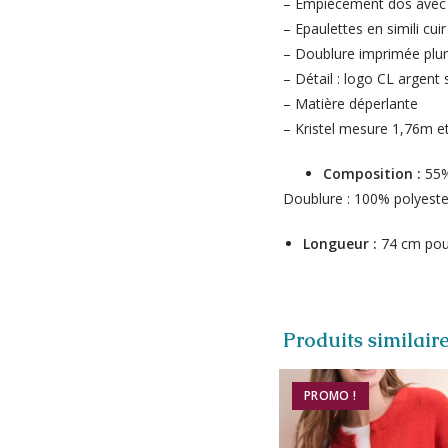
– Empiècement dos avec 
– Epaulettes en simili cuir
– Doublure imprimée plu
– Détail : logo CL argent
– Matière déperlante
– Kristel mesure 1,76m et
Composition :
55%
Doublure : 100% polyeste
Longueur :
74 cm pour
Produits similair
PROMO !