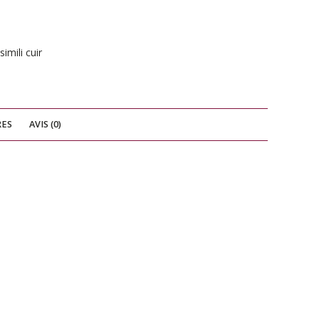
simili cuir
RES
AVIS (0)