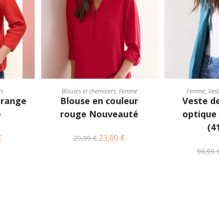
ONS
CHOIX DES OPTIONS
CHOIX D
ts
Blouses et chemisiers
,
Femme
Femme
,
Ves
orange
Blouse en couleur
Veste de
é
rouge Nouveauté
optique 
(4
€
23,00
€
29,99
€
99,99