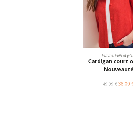
CHOIX DES OPTI
Femme
,
Pulls et gile
Cardigan court 
Nouveaut
38,00
49,99
€