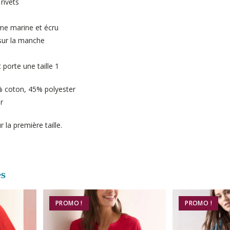
rivets
me marine et écru
 sur la manche
 porte une taille 1
 coton, 45% polyester
r
 la première taille.
es
PROMO !
PROMO !