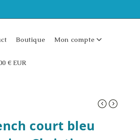
ct
Boutique
Mon compte
,00
€
EUR
ench court bleu