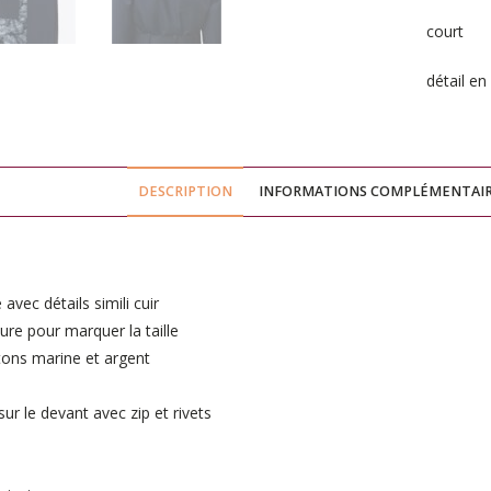
e
r
court
n
détail en 
a
t
i
v
DESCRIPTION
INFORMATIONS COMPLÉMENTAI
e
:
vec détails simili cuir
ure pour marquer la taille
ons marine et argent
ur le devant avec zip et rivets